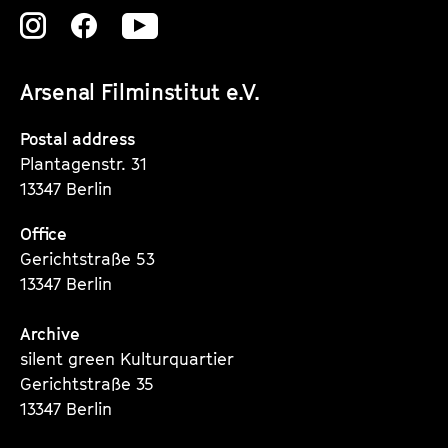
o
a
Zu
Zu
Zu
t
u
g
u
s
unserer
unserer
unserer
e
t
c
Arsenal Filminstitut e.V.
e
Instagram
Instagram
Instagram
o
.
n
Seite
Seite
Seite
Postal address
V
t
Plantagenstr. 31
.
e
13347 Berlin
n
Office
t
Gerichtstraße 53
s
13347 Berlin
Archive
silent green Kulturquartier
Gerichtstraße 35
13347 Berlin