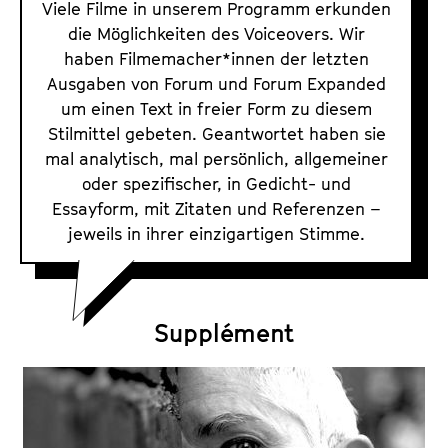
i
Viele Filme in unserem Programm erkunden
h
c
die Möglichkeiten des Voiceovers. Wir
i
haben Filmemacher*innen der letzten
e
v
Ausgaben von Forum und Forum Expanded
o
1
um einen Text in freier Form zu diesem
v
9
Stilmittel gebeten. Geantwortet haben sie
e
7
mal analytisch, mal persönlich, allgemeiner
r
1
oder spezifischer, in Gedicht- und
i
Essayform, mit Zitaten und Referenzen –
b
m
jeweils in ihrer einzigartigen Stimme.
i
F
s
i
h
l
e
Supplément
m
u
t
e