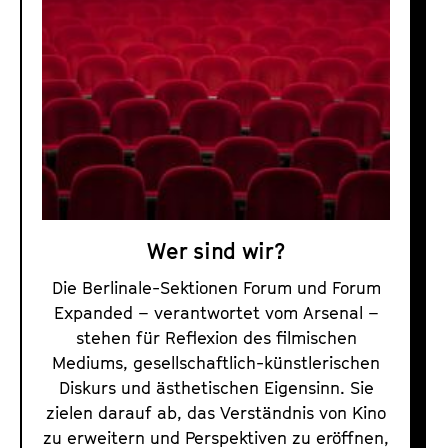
o
r
u
m
u
n
d
F
o
Wer sind wir?
r
u
Die Berlinale-Sektionen Forum und Forum
m
Expanded – verantwortet vom Arsenal –
E
stehen für Reflexion des filmischen
Mediums, gesellschaftlich-künstlerischen
x
Diskurs und ästhetischen Eigensinn. Sie
p
zielen darauf ab, das Verständnis von Kino
a
zu erweitern und Perspektiven zu eröffnen,