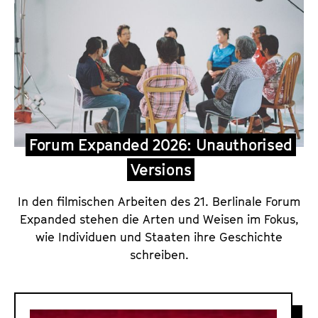
Forum Expanded 2026: Unauthorised
Versions
In den filmischen Arbeiten des 21. Berlinale Forum
Expanded stehen die Arten und Weisen im Fokus,
wie Individuen und Staaten ihre Geschichte
schreiben.
F