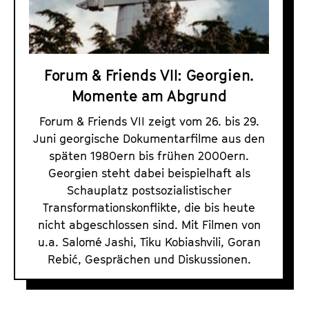
F
a
t
r
l
u
i
t
t
e
s
e
Forum & Friends VII: Georgien.
n
p
.
Momente am Abgrund
r
d
V
i
s
.
Forum & Friends VII zeigt vom 26. bis 29.
n
P
Juni georgische Dokumentarfilme aus den
g
r
späten 1980ern bis frühen 2000ern.
e
o
Georgien steht dabei beispielhaft als
n
Schauplatz postsozialistischer
g
Transformationskonflikte, die bis heute
r
nicht abgeschlossen sind. Mit Filmen von
a
u.a. Salomé Jashi, Tiku Kobiashvili, Goran
m
Rebić, Gesprächen und Diskussionen.
m
e