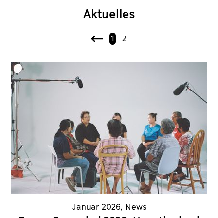
Aktuelles
1
2
V
o
r
h
e
r
i
g
e
Januar 2026
,
News