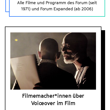
Alle Filme und Programm des Forum (seit
o
1971) und Forum Expanded (ab 2006)
r
u
m
D
-
o
P
s
r
s
o
i
g
e
r
r
a
z
m
u
m
m
a
Filmemacher*innen über
V
r
Voiceover im Film
o
c