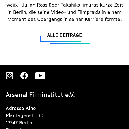
weiß.“ Julian Ross über Takahiko Iimuras kurze Zeit
in Berlin, die seine Video- und Filmpraxis in einem
Moment des Übergangs in seiner Karriere formte.
ALLE BEITRÄGE
Zu
Zu
Zu
unserer
unserer
unserer
Arsenal Filminstitut e.V.
Instagram
Instagram
Instagram
Seite
Seite
Seite
Adresse Kino
Plantagenstr. 30
13347 Berlin