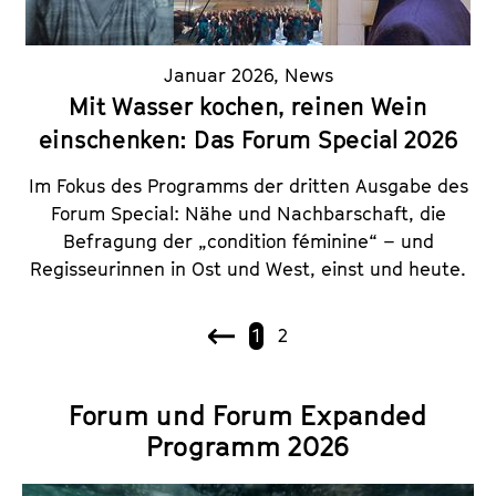
Januar 2026
,
News
Mit Wasser kochen, reinen Wein
einschenken: Das Forum Special 2026
Im Fokus des Programms der dritten Ausgabe des
Forum Special: Nähe und Nachbarschaft, die
Befragung der „condition féminine“ – und
Regisseurinnen in Ost und West, einst und heute.
1
2
V
o
r
Forum und Forum Expanded
h
Programm 2026
e
r
i