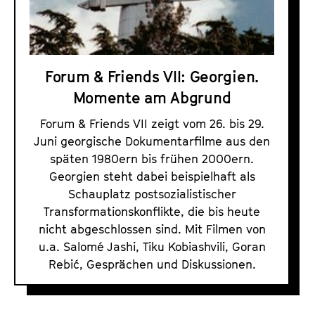
F
a
t
r
l
u
i
t
t
e
s
e
Forum & Friends VII: Georgien.
n
p
.
Momente am Abgrund
r
d
V
i
s
.
Forum & Friends VII zeigt vom 26. bis 29.
n
P
Juni georgische Dokumentarfilme aus den
g
r
späten 1980ern bis frühen 2000ern.
e
o
Georgien steht dabei beispielhaft als
n
Schauplatz postsozialistischer
g
Transformationskonflikte, die bis heute
r
nicht abgeschlossen sind. Mit Filmen von
a
u.a. Salomé Jashi, Tiku Kobiashvili, Goran
m
Rebić, Gesprächen und Diskussionen.
m
e