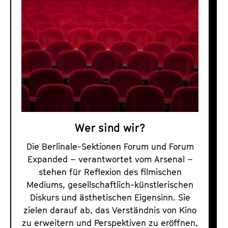
o
r
u
m
u
n
d
F
o
Wer sind wir?
r
u
Die Berlinale-Sektionen Forum und Forum
m
Expanded – verantwortet vom Arsenal –
E
stehen für Reflexion des filmischen
Mediums, gesellschaftlich-künstlerischen
x
Diskurs und ästhetischen Eigensinn. Sie
p
zielen darauf ab, das Verständnis von Kino
a
zu erweitern und Perspektiven zu eröffnen,