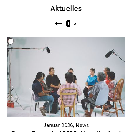
Aktuelles
1
2
V
o
r
h
e
r
i
g
e
Januar 2026
,
News