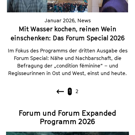
Januar 2026
,
News
Mit Wasser kochen, reinen Wein
einschenken: Das Forum Special 2026
Im Fokus des Programms der dritten Ausgabe des
Forum Special: Nähe und Nachbarschaft, die
Befragung der „condition féminine“ – und
Regisseurinnen in Ost und West, einst und heute.
1
2
V
o
r
Forum und Forum Expanded
h
Programm 2026
e
r
i