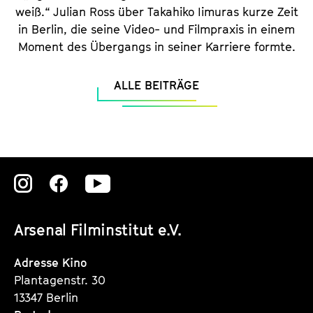
weiß.“ Julian Ross über Takahiko Iimuras kurze Zeit
in Berlin, die seine Video- und Filmpraxis in einem
Moment des Übergangs in seiner Karriere formte.
ALLE BEITRÄGE
Zu
Zu
Zu
unserer
unserer
unserer
Arsenal Filminstitut e.V.
Instagram
Instagram
Instagram
Seite
Seite
Seite
Adresse Kino
Plantagenstr. 30
13347 Berlin