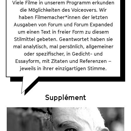
i
Viele Filme in unserem Programm erkunden
h
c
die Möglichkeiten des Voiceovers. Wir
i
haben Filmemacher*innen der letzten
e
v
Ausgaben von Forum und Forum Expanded
o
1
um einen Text in freier Form zu diesem
v
9
Stilmittel gebeten. Geantwortet haben sie
e
7
mal analytisch, mal persönlich, allgemeiner
r
1
oder spezifischer, in Gedicht- und
i
Essayform, mit Zitaten und Referenzen –
b
m
jeweils in ihrer einzigartigen Stimme.
i
F
s
i
h
l
e
Supplément
m
u
t
e