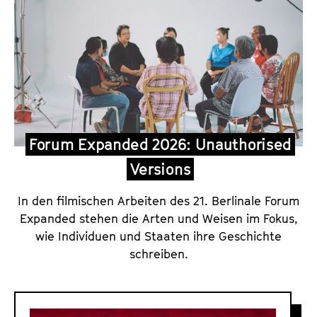
Forum Expanded 2026: Unauthorised
Versions
In den filmischen Arbeiten des 21. Berlinale Forum
Expanded stehen die Arten und Weisen im Fokus,
wie Individuen und Staaten ihre Geschichte
schreiben.
F