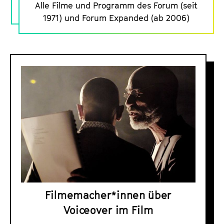
Alle Filme und Programm des Forum (seit
o
1971) und Forum Expanded (ab 2006)
r
u
m
D
-
o
P
s
r
s
o
i
g
e
r
r
a
z
m
u
m
m
a
Filmemacher*innen über
V
r
Voiceover im Film
o
c