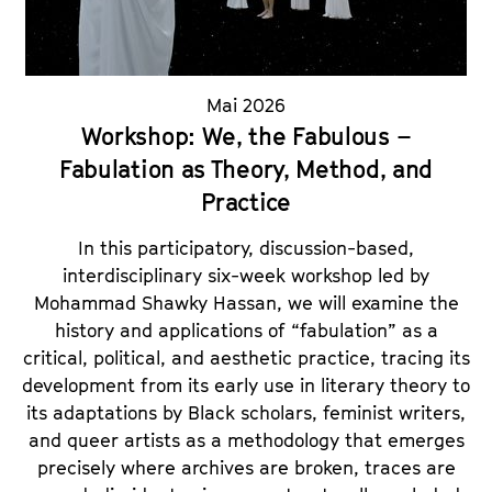
a
t
l
u
t
t
s
Mai 2026
e
p
Workshop: We, the Fabulous –
.
r
V
Fabulation as Theory, Method, and
i
.
Practice
n
g
In this participatory, discussion-based,
e
interdisciplinary six-week workshop led by
n
Mohammad Shawky Hassan, we will examine the
history and applications of “fabulation” as a
critical, political, and aesthetic practice, tracing its
development from its early use in literary theory to
its adaptations by Black scholars, feminist writers,
and queer artists as a methodology that emerges
precisely where archives are broken, traces are