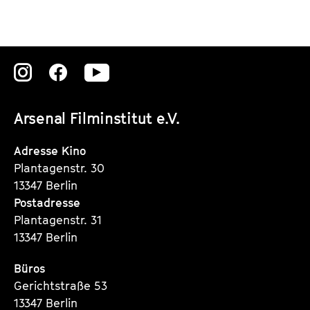
r
c
h
h
e
s
r
t
Zu
Zu
Zu
i
e
g
unserer
unserer
unserer
e
Arsenal Filminstitut e.V.
Instagram
Instagram
Instagram
Seite
Seite
Seite
Adresse Kino
Plantagenstr. 30
13347 Berlin
Postadresse
Plantagenstr. 31
13347 Berlin
Büros
Gerichtstraße 53
13347 Berlin