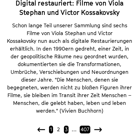
Digital restauriert: Filme von Viola
Stephan und Victor Kossakovsky
Schon lange Teil unserer Sammlung sind sechs
Filme von Viola Stephan und Victor
Kossakovsky nun auch als digitale Restaurierungen
erhältlich. In den 1990ern gedreht, einer Zeit, in
der geopolitische Räume neu geordnet wurden,
dokumentierten sie die Transformationen,
Umbrüche, Verschiebungen und Neuordnungen
dieser Jahre. "Die Menschen, denen sie
begegneten, werden nicht zu bloßen Figuren ihrer
Filme, sie bleiben im Transit ihrer Zeit Menschen –
Menschen, die gelebt haben, leben und leben
werden." (Vivien Buchhorn)
1
2
3
…
407
V
N
o
ä