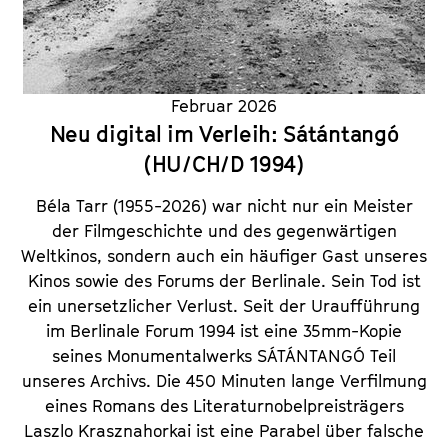
a
t
l
u
t
t
s
e
Februar 2026
p
.
Neu digital im Verleih: Sátántangó
r
V
(HU/CH/D 1994)
i
.
n
Béla Tarr (1955-2026) war nicht nur ein Meister
g
der Filmgeschichte und des gegenwärtigen
e
Weltkinos, sondern auch ein häufiger Gast unseres
n
Kinos sowie des Forums der Berlinale. Sein Tod ist
ein unersetzlicher Verlust. Seit der Uraufführung
im Berlinale Forum 1994 ist eine 35mm-Kopie
seines Monumentalwerks SÁTÁNTANGÓ Teil
unseres Archivs. Die 450 Minuten lange Verfilmung
eines Romans des Literaturnobelpreisträgers
Laszlo Krasznahorkai ist eine Parabel über falsche