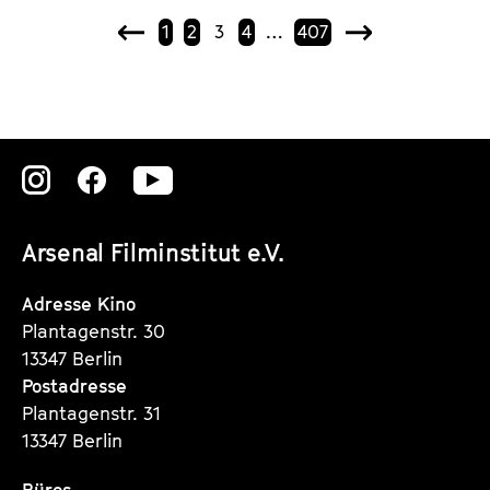
1
2
3
4
…
407
V
N
o
ä
r
c
h
h
e
s
r
t
Zu
Zu
Zu
i
e
g
unserer
unserer
unserer
e
Arsenal Filminstitut e.V.
Instagram
Instagram
Instagram
Seite
Seite
Seite
Adresse Kino
Plantagenstr. 30
13347 Berlin
Postadresse
Plantagenstr. 31
13347 Berlin