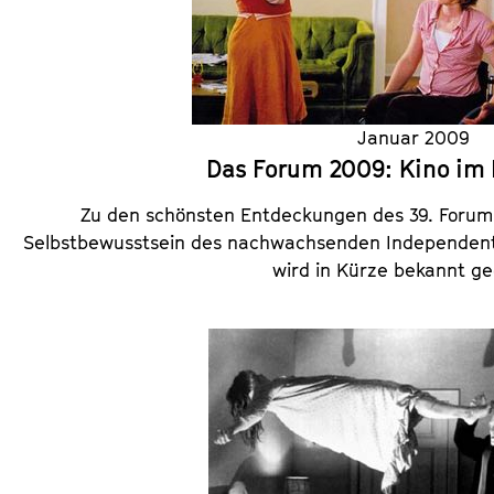
a
t
l
u
t
t
s
e
p
.
Januar 2009
r
V
Das Forum 2009: Kino im
i
.
n
Zu den schönsten Entdeckungen des 39. Forum 
g
Selbstbewusstsein des nachwachsenden Independent
e
wird in Kürze bekannt g
n