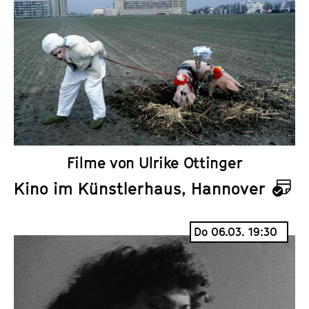
e
n
d
e
r
Filme von Ulrike Ottinger
Kino im Künstlerhaus, Hannover
K
a
Do 06.03. 19:30
l
e
n