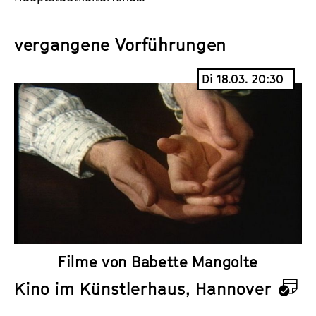
vergangene Vorführungen
Di 18.03. 20:30
Filme von Babette Mangolte
Kino im Künstlerhaus, Hannover
K