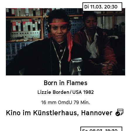
a
Di 11.03. 20:30
l
e
n
d
e
r
Born in Flames
Lizzie Borden / USA 1982
16 mm OmdU 79 Min.
Kino im Künstlerhaus, Hannover
K
a
Sa 08.03. 18:30