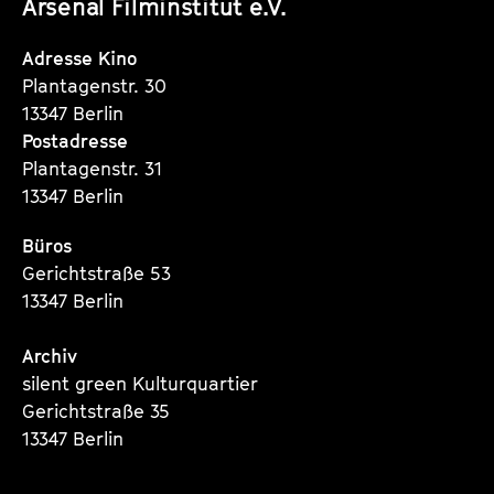
Arsenal Filminstitut e.V.
Instagram
Instagram
Instagram
r
Seite
Seite
Seite
Adresse Kino
Plantagenstr. 30
13347 Berlin
Postadresse
Plantagenstr. 31
13347 Berlin
Büros
Gerichtstraße 53
13347 Berlin
Archiv
silent green Kulturquartier
Gerichtstraße 35
13347 Berlin