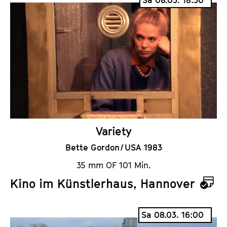
l
e
n
d
e
r
Variety
Bette Gordon / USA 1983
35 mm OF 101 Min.
Kino im Künstlerhaus, Hannover
K
a
Sa 08.03. 16:00
l