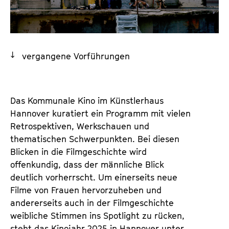
a
t
l
u
t
t
s
e
vergangene Vorführungen
p
.
r
V
i
.
n
Das Kommunale Kino im Künstlerhaus
g
Hannover kuratiert ein Programm mit vielen
e
Retro­spektiven, Werkschauen und
n
thematischen Schwerpunkten. Bei diesen
Blicken in die Filmgeschichte wird
offenkundig, dass der männliche Blick
deutlich vorherrscht. Um einerseits neue
Filme von Frauen hervorzuheben und
andererseits auch in der Filmgeschichte
weibliche Stimmen ins Spotlight zu rücken,
steht das Kinojahr 2025 in Hannover unter