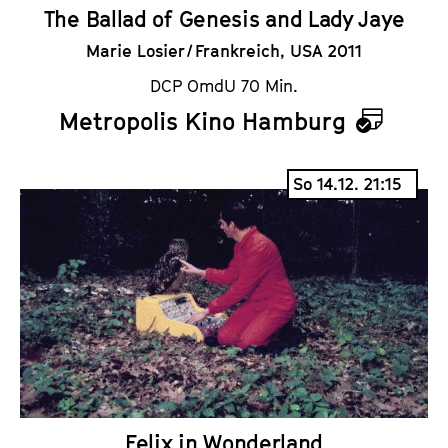
The Ballad of Genesis and Lady Jaye
Marie Losier / Frankreich, USA 2011
DCP OmdU 70 Min.
Metropolis Kino Hamburg
K
a
So 14.12. 21:15
l
e
n
d
e
r
Felix in Wonderland