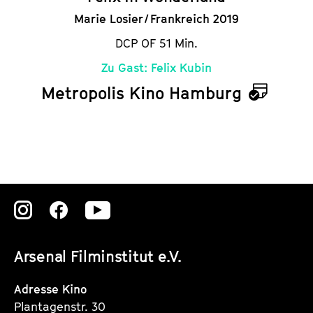
Marie Losier / Frankreich 2019
DCP OF 51 Min.
Zu Gast: Felix Kubin
Metropolis Kino Hamburg
K
a
l
e
n
Zu
Zu
Zu
d
unserer
unserer
unserer
e
Arsenal Filminstitut e.V.
Instagram
Instagram
Instagram
r
Seite
Seite
Seite
Adresse Kino
Plantagenstr. 30