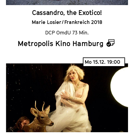
Cassandro, the Exotico!
Marie Losier / Frankreich 2018
DCP OmdU 73 Min.
Metropolis Kino Hamburg
K
a
Mo 15.12. 19:00
l
e
n
d
e
r