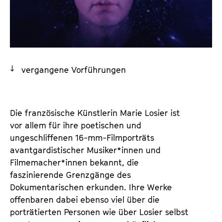
a
t
l
u
t
t
s
e
p
.
r
vergangene Vorführungen
V
i
.
n
g
Die französische Künstlerin Marie Losier ist
e
vor allem für ihre poetischen und
n
ungeschliffenen 16-mm-Filmporträts
avantgardistischer Musi­ke­r*in­nen und
Filmemacher*innen bekannt, die
faszinierende Grenzgänge des
Dokumentarischen erkunden. Ihre Werke
offenbaren dabei ebenso viel über die
porträtierten Personen wie über Losier selbst