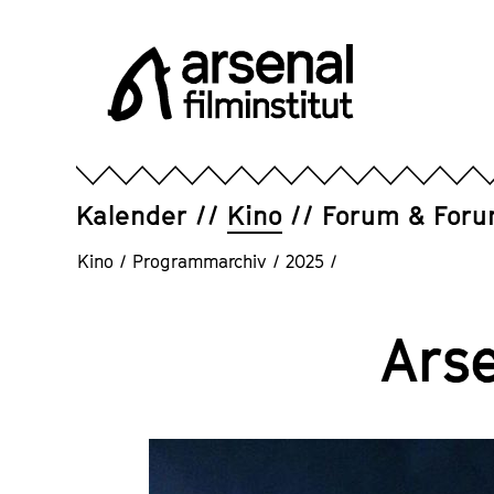
Direkt
zum
Seiteninhalt
springen
Arsenal
Filminstitut
e.V.
Kalender
Kino
Forum & For
Kino
/
Programmarchiv
/
2025
/
Ars