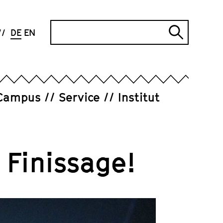
Suche
DE
EN
Suche
abschi
Campus
Service
Institut
 Finissage!