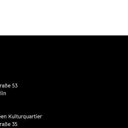
traße 53
lin
een Kulturquartier
traße 35