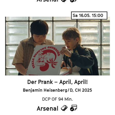
T
K
i
a
Sa 16.05. 15:00
c
l
k
e
e
n
t
d
s
e
r
Der Prank – April, April!
Benjamin Heisenberg / D, CH 2025
DCP OF 94 Min.
Arsenal
T
K