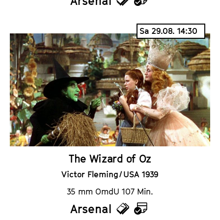
Arsenal
T
K
i
a
Sa 29.08. 14:30
c
l
k
e
e
n
t
d
s
e
r
The Wizard of Oz
Victor Fleming / USA 1939
35 mm OmdU 107 Min.
Arsenal
T
K