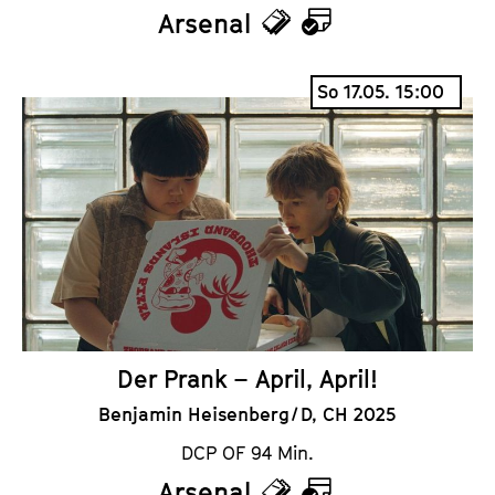
Arsenal
T
K
i
a
So 17.05. 15:00
c
l
k
e
e
n
t
d
s
e
r
Der Prank – April, April!
Benjamin Heisenberg / D, CH 2025
DCP OF 94 Min.
Arsenal