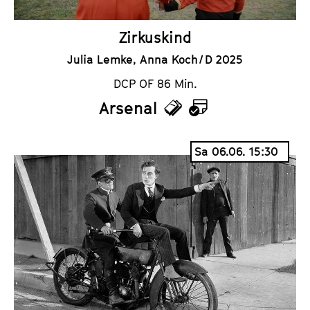
Zirkuskind
Julia Lemke, Anna Koch / D 2025
DCP OF 86 Min.
Arsenal
T
K
i
a
Sa 06.06. 15:30
c
l
k
e
e
n
t
d
s
e
r