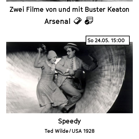
Zwei Filme von und mit Buster Keaton
Arsenal
T
K
i
a
So 24.05. 15:00
c
l
k
e
e
n
t
d
s
e
r
Speedy
Ted Wilde / USA 1928