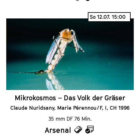
T
K
i
a
So 12.07. 15:00
c
l
k
e
e
n
t
d
s
e
r
Mikrokosmos – Das Volk der Gräser
Claude Nuridsany, Marie Pérennou / F, I, CH 1996
35 mm DF 76 Min.
Arsenal
T
K