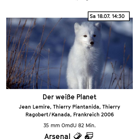
T
K
i
a
Sa 18.07. 14:30
c
l
k
e
e
n
t
d
s
e
r
Der weiße Planet
Jean Lemire, Thierry Piantanida, Thierry
Ragobert / Kanada, Frankreich 2006
35 mm OmdU 82 Min.
Arsenal