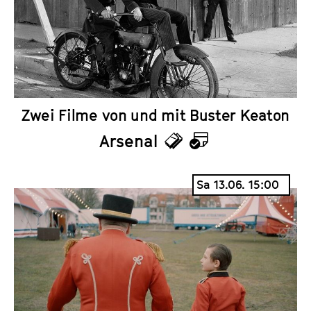
t
d
s
e
r
Zwei Filme von und mit Buster Keaton
Arsenal
T
K
i
a
Sa 13.06. 15:00
c
l
k
e
e
n
t
d
s
e