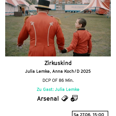
c
l
k
e
e
n
t
d
s
e
r
Zirkuskind
Julia Lemke, Anna Koch / D 2025
DCP OF 86 Min.
Zu Gast: Julia Lemke
Arsenal
T
K
i
a
Sa 27.06. 15:00