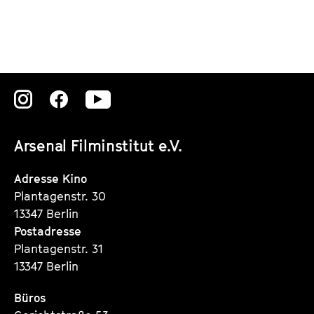
i
a
c
l
k
e
e
n
Zu
Zu
Zu
t
d
unserer
unserer
unserer
s
e
Arsenal Filminstitut e.V.
Instagram
Instagram
Instagram
r
Seite
Seite
Seite
Adresse Kino
Plantagenstr. 30
13347 Berlin
Postadresse
Plantagenstr. 31
13347 Berlin
Büros