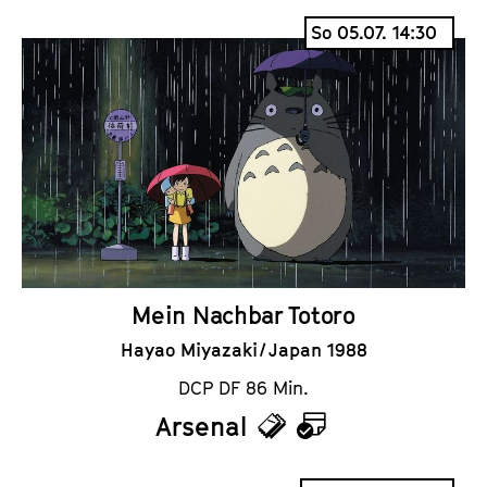
i
a
So 05.07. 14:30
c
l
k
e
e
n
t
d
s
e
r
Mein Nachbar Totoro
Hayao Miyazaki / Japan 1988
DCP DF 86 Min.
Arsenal
T
K
i
a