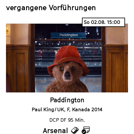
i
a
vergangene Vorführungen
c
l
k
e
So 02.08. 15:00
e
n
t
d
s
e
r
Paddington
Paul King / UK, F, Kanada 2014
DCP DF 95 Min.
Arsenal