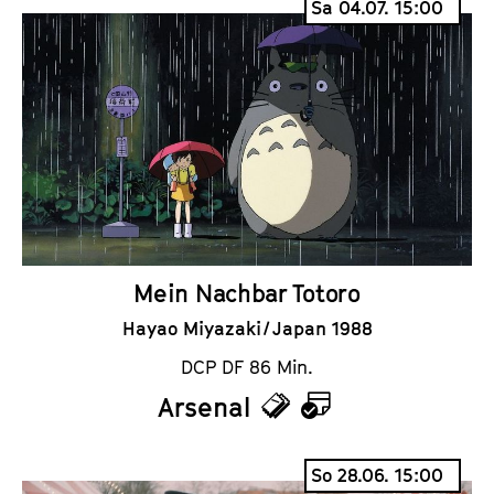
Sa 04.07. 15:00
c
l
k
e
e
n
t
d
s
e
r
Mein Nachbar Totoro
Hayao Miyazaki / Japan 1988
DCP DF 86 Min.
Arsenal
T
K
i
a
So 28.06. 15:00