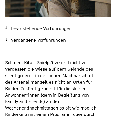
a
t
l
u
t
t
s
e
bevorstehende Vorführungen
p
.
r
V
vergangene Vorführungen
i
.
n
g
e
Schulen, Kitas, Spielplätze und nicht zu
n
vergessen die Wiese auf dem Gelände des
silent green – in der neuen Nachbarschaft
des Arsenal mangelt es nicht an Orten für
Kinder. Zukünftig kommt für die kleinen
Anwohner*innen (gern in Begleitung von
Family and Friends) an den
Wochenendnachmittagen so oft wie möglich
Kinderkino mit einem Programm quer durch