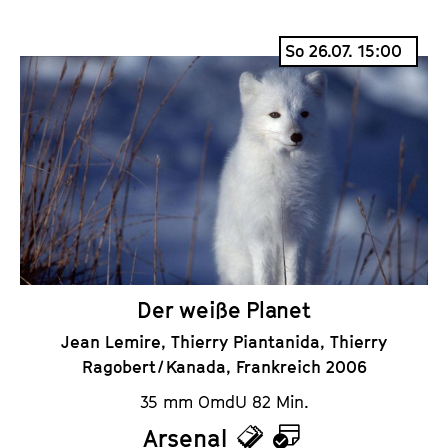
T
K
i
a
So 26.07. 15:00
c
l
k
e
e
n
t
d
s
e
r
Der weiße Planet
Jean Lemire, Thierry Piantanida, Thierry
Ragobert / Kanada, Frankreich 2006
35 mm OmdU 82 Min.
Arsenal