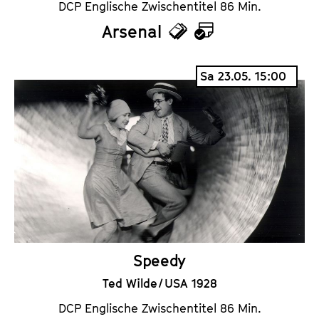
DCP Englische Zwischentitel 86 Min.
Arsenal
T
K
i
a
Sa 23.05. 15:00
c
l
k
e
e
n
t
d
s
e
r
Speedy
Ted Wilde / USA 1928
DCP Englische Zwischentitel 86 Min.