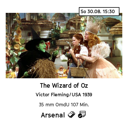
i
a
So 30.08. 15:30
c
l
k
e
e
n
t
d
s
e
r
The Wizard of Oz
Victor Fleming / USA 1939
35 mm OmdU 107 Min.
Arsenal
T
K