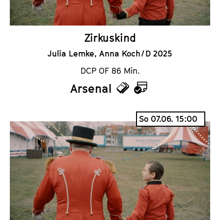
r
Zirkuskind
Julia Lemke, Anna Koch / D 2025
DCP OF 86 Min.
Arsenal
T
K
i
a
So 07.06. 15:00
c
l
k
e
e
n
t
d
s
e
r