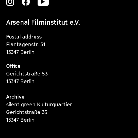
Zu
Zu
Zu
unserer
unserer
unserer
Arsenal Filminstitut e.V.
Instagram
Instagram
Instagram
Seite
Seite
Seite
Postal address
Plantagenstr. 31
13347 Berlin
Office
Gerichtstraße 53
13347 Berlin
Archive
silent green Kulturquartier
Gerichtstraße 35
13347 Berlin