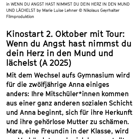
a
in WENN DU ANGST HAST NIMMST DU DEIN HERZ IN DEN MUND
t
UND LÄCHELST by Marie Luise Lehner © Nikolaus Geyrhalter
g
u
Filmproduktion
e
t
c
e
Kinostart 2. Oktober mit Tour:
o
.
Wenn du Angst hast nimmst du
n
V
t
dein Herz in den Mund und
.
e
lächelst (A 2025)
n
t
Mit dem Wechsel aufs Gymnasium wird
s
für die zwölfjährige Anna einiges
anders: Ihre Mitschüler*innen kommen
aus einer ganz anderen sozialen Schicht
und Anna beginnt, sich für ihre Herkunft
und ihre gehörlose Mutter zu schämen.
Mara, eine Freundin in der Klasse, wird