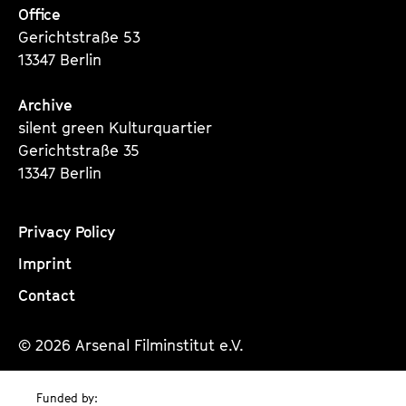
a
Office
t
g
Gerichtstraße 53
u
e
13347 Berlin
t
c
e
o
Archive
.
n
silent green Kulturquartier
V
t
Gerichtstraße 35
.
e
13347 Berlin
n
t
Privacy Policy
s
Imprint
Contact
© 2026 Arsenal Filminstitut e.V.
Funded by: