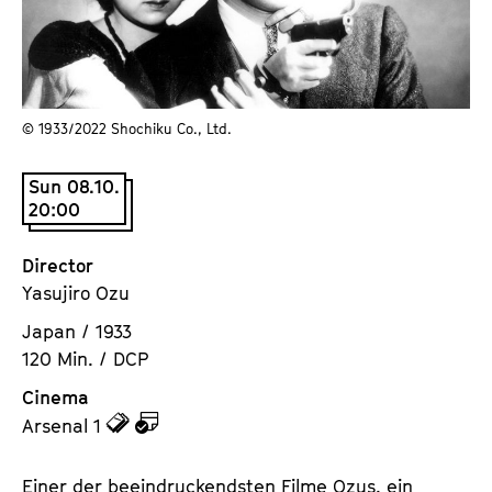
a
t
g
u
e
t
c
e
o
© 1933/⁠2022 Shochiku Co., Ltd.
.
n
V
t
Sun 08.10.
.
e
20:00
n
t
Director
s
Yasujiro Ozu
Japan / 1933
120 Min. / DCP
Cinema
z
z
Arsenal 1
u
u
d
d
Einer der beeindruckendsten Filme Ozus, ein