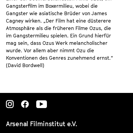
e
e
Gangsterfilm im Boxermilieu, wobei die
n
m
Gangster wie asiatische Brüder von James
T
K
Cagney wirken. „Der Film hat eine düsterere
i
a
Atmosphäre als die früheren Filme Ozus, die
c
l
im Gangstermilieu spielen. Ein Grund hierfür
k
e
mag sein, dass Ozus Werk melancholischer
e
n
wurde. Vor allem aber nimmt Ozu die
t
d
Konventionen des Genres zunehmend ernst.“
s
e
(David Bordwell)
r
Zu
Zu
Zu
unserer
unserer
unserer
Arsenal Filminstitut e.V.
Instagram
Instagram
Instagram