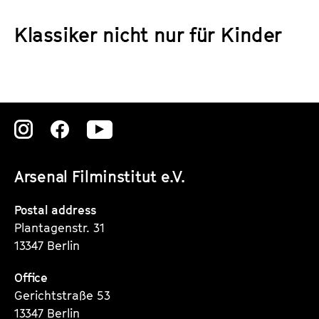
a
t
g
Klassiker nicht nur für Kinder
u
e
t
c
e
o
.
n
V
t
.
Zu
Zu
Zu
e
n
unserer
unserer
unserer
t
Arsenal Filminstitut e.V.
Instagram
Instagram
Instagram
s
Seite
Seite
Seite
Postal address
Plantagenstr. 31
13347 Berlin
Office
Gerichtstraße 53
13347 Berlin