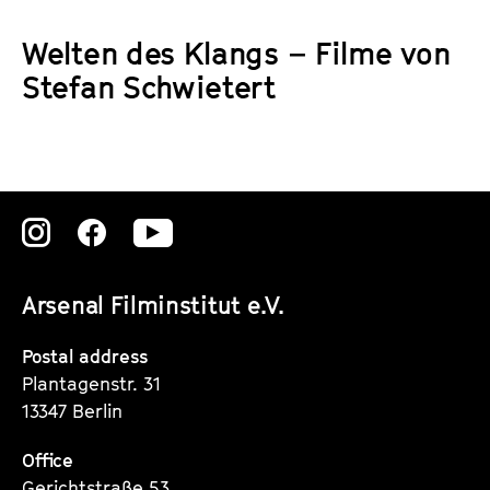
a
t
g
Welten des Klangs – Filme von
u
e
Stefan Schwietert
t
c
e
o
.
n
V
t
.
e
Zu
Zu
Zu
n
t
unserer
unserer
unserer
s
Arsenal Filminstitut e.V.
Instagram
Instagram
Instagram
Seite
Seite
Seite
Postal address
Plantagenstr. 31
13347 Berlin
Office
Gerichtstraße 53