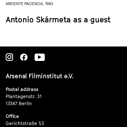
a
ARDIENTE PACIENCIA, 1983
t
g
u
Antonio Skármeta as a guest
e
t
c
e
o
.
n
V
t
.
e
Zu
Zu
Zu
n
unserer
unserer
unserer
t
s
Arsenal Filminstitut e.V.
Instagram
Instagram
Instagram
Seite
Seite
Seite
Postal address
Plantagenstr. 31
13347 Berlin
Office
Gerichtstraße 53