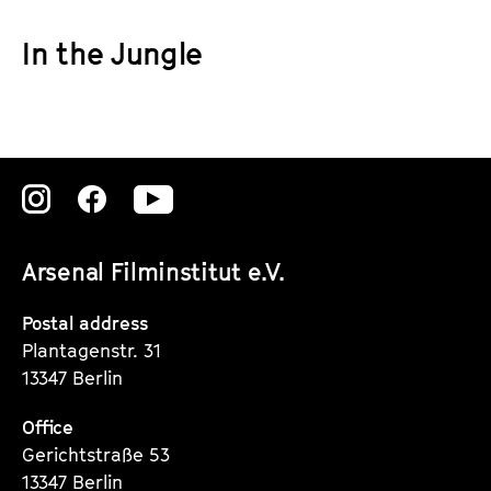
a
t
g
In the Jungle
u
e
t
c
e
o
.
n
V
t
.
Zu
Zu
Zu
e
n
unserer
unserer
unserer
t
Arsenal Filminstitut e.V.
Instagram
Instagram
Instagram
s
Seite
Seite
Seite
Postal address
Plantagenstr. 31
13347 Berlin
Office
Gerichtstraße 53
13347 Berlin