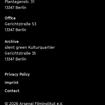
Plantagenstr. 31
a
t
13347 Berlin
g
u
e
t
Office
c
e
Gerichtstraße 53
o
.
13347 Berlin
n
V
t
.
Archive
e
silent green Kulturquartier
n
Gerichtstraße 35
t
13347 Berlin
s
Privacy Policy
Imprint
Contact
© 2026 Arsenal Filminstitut e.V.