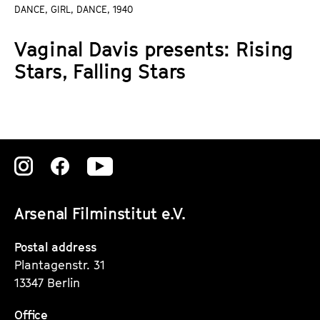
a
DANCE, GIRL, DANCE, 1940
t
g
u
Vaginal Davis presents: Rising
e
t
c
Stars, Falling Stars
e
o
.
n
V
t
.
e
n
Zu
Zu
Zu
t
s
unserer
unserer
unserer
Arsenal Filminstitut e.V.
Instagram
Instagram
Instagram
Seite
Seite
Seite
Postal address
Plantagenstr. 31
13347 Berlin
Office