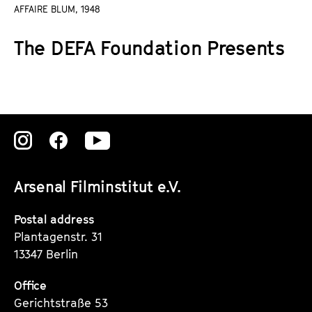
a
AFFAIRE BLUM, 1948
t
g
u
The DEFA Foundation Presents
e
t
c
e
o
.
n
V
t
.
e
Zu
Zu
Zu
n
unserer
unserer
unserer
t
s
Arsenal Filminstitut e.V.
Instagram
Instagram
Instagram
Seite
Seite
Seite
Postal address
Plantagenstr. 31
13347 Berlin
Office
Gerichtstraße 53