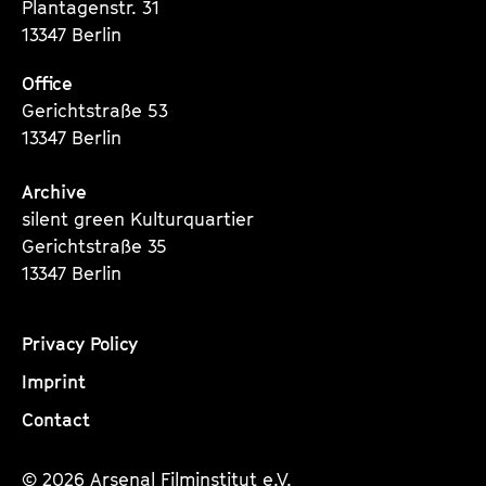
Plantagenstr. 31
a
t
13347 Berlin
g
u
e
t
Office
c
e
Gerichtstraße 53
o
.
13347 Berlin
n
V
t
.
Archive
e
silent green Kulturquartier
n
Gerichtstraße 35
t
13347 Berlin
s
Privacy Policy
Imprint
Contact
© 2026 Arsenal Filminstitut e.V.