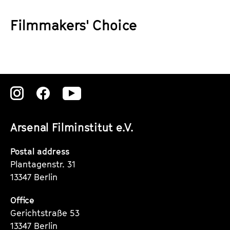
a
t
g
Filmmakers' Choice
u
e
t
c
e
o
.
n
V
t
.
Zu
Zu
Zu
e
n
unserer
unserer
unserer
t
Arsenal Filminstitut e.V.
Instagram
Instagram
Instagram
s
Seite
Seite
Seite
Postal address
Plantagenstr. 31
13347 Berlin
Office
Gerichtstraße 53
13347 Berlin