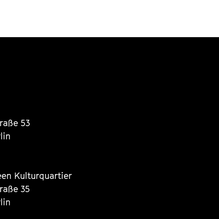
traße 53
lin
een Kulturquartier
traße 35
lin