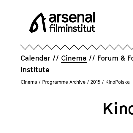
Jump
directly
to
the
page
Arsenal
contents
Filminstitut
e.V.
Calendar
Cinema
Forum & F
Institute
Cinema
/
Programme Archive
/
2015
/
KinoPolska
Kin