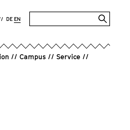
Search
DE
EN
Submi
search
ion
Campus
Service