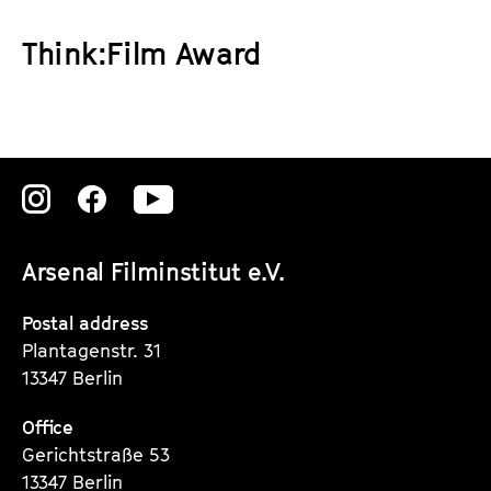
a
t
g
Think:Film Award
u
e
t
c
e
o
.
n
V
t
.
Zu
Zu
Zu
e
n
unserer
unserer
unserer
t
Arsenal Filminstitut e.V.
Instagram
Instagram
Instagram
s
Seite
Seite
Seite
Postal address
Plantagenstr. 31
13347 Berlin
Office
Gerichtstraße 53
13347 Berlin