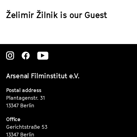
a
t
g
Želimir Žilnik is our Guest
u
e
t
c
e
o
.
n
V
t
.
Zu
Zu
Zu
e
n
unserer
unserer
unserer
t
Arsenal Filminstitut e.V.
Instagram
Instagram
Instagram
s
Seite
Seite
Seite
Postal address
Plantagenstr. 31
13347 Berlin
Office
Gerichtstraße 53
13347 Berlin