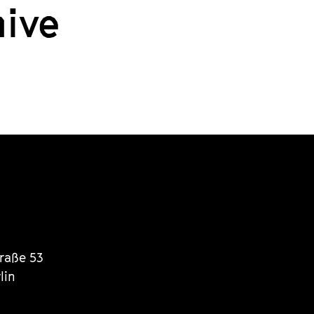
hive
traße 53
lin