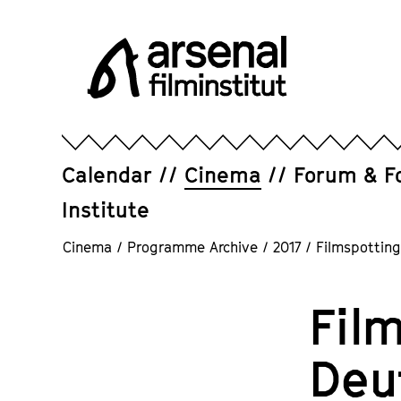
Jump
directly
to
the
page
Arsenal
contents
Filminstitut
e.V.
Calendar
Cinema
Forum & F
Institute
Cinema
/
Programme Archive
/
2017
/
Filmspotting
Fil
Deu