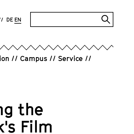
Search
DE
EN
Submi
search
ion
Campus
Service
ng the
's Film