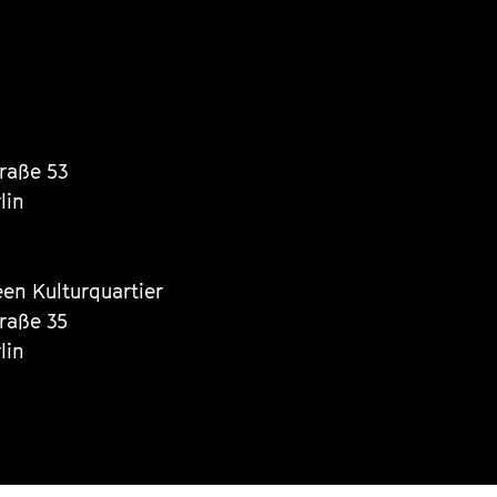
traße 53
lin
een Kulturquartier
traße 35
lin