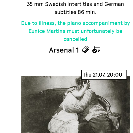
35 mm Swedish Intertitles and German
subtitles 86 min.
Due to illness, the piano accompaniment by
Eunice Martins must unfortunately be
cancelled
Arsenal 1
Tickets
Calendar
Thu 21.07. 20:00