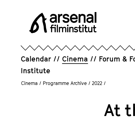
Jump
directly
to
the
page
Arsenal
contents
Filminstitut
e.V.
Calendar
Cinema
Forum & F
Institute
Cinema
/
Programme Archive
/
2022
/
At 