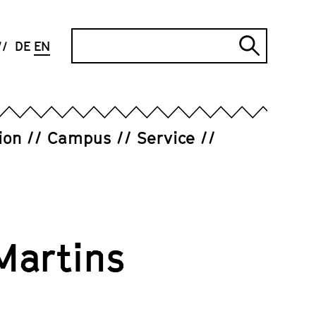
Search
DE
EN
Submi
search
ion
Campus
Service
Martins