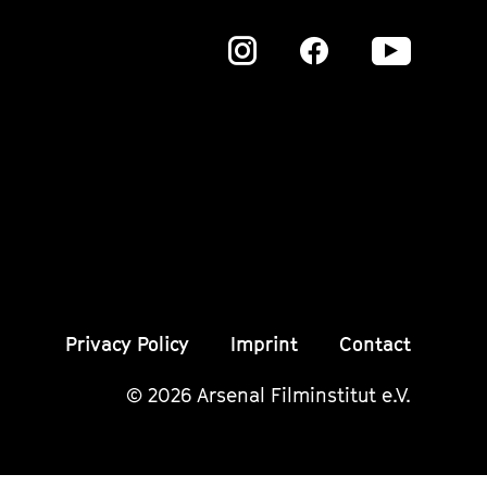
Zu
Zu
Zu
unserer
unserer
unser
Instagram
Instagram
Insta
Seite
Seite
Seite
Privacy Policy
Imprint
Contact
© 2026 Arsenal Filminstitut e.V.