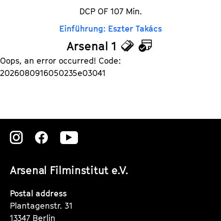
DCP OF 107 Min.
Einführung: Eszter Takács
Arsenal 1
T
C
Oops, an error occurred! Code:
i
a
2026080916050235e03041
c
l
k
e
e
n
Zu
Zu
Zu
t
d
s
a
unserer
unserer
unserer
Arsenal Filminstitut e.V.
r
Instagram
Instagram
Instagram
Seite
Seite
Seite
Postal address
Plantagenstr. 31
13347 Berlin