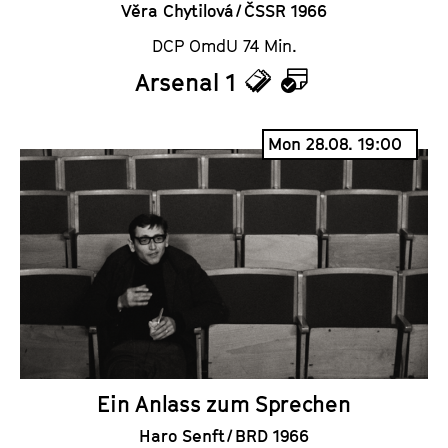
Věra Chytilová / ČSSR 1966
DCP OmdU 74 Min.
Arsenal 1
T
C
i
a
Mon 28.08. 19:00
c
l
k
e
e
n
t
d
s
a
r
Ein Anlass zum Sprechen
Haro Senft / BRD 1966