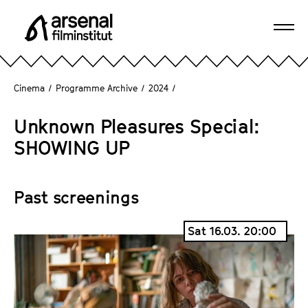
J
u
Ope
m
A
navi
p
r
d
s
Cinema
/
Programme Archive
/
2024
/
i
e
r
n
Unknown Pleasures Special:
e
a
SHOWING UP
c
l
t
F
l
i
Past screenings
y
l
t
m
o
Sat 16.03. 20:00
i
t
n
h
s
e
t
p
i