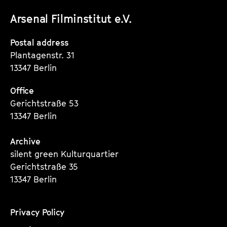
unserer
unserer
unserer
s
a
Arsenal Filminstitut e.V.
Instagram
Instagram
Instagram
r
Seite
Seite
Seite
Postal address
Plantagenstr. 31
13347 Berlin
Office
Gerichtstraße 53
13347 Berlin
Archive
silent green Kulturquartier
Gerichtstraße 35
13347 Berlin
Privacy Policy