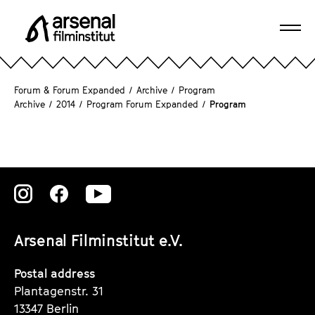
J
u
Ope
m
A
navi
p
r
d
s
Forum & Forum Expanded
/
Archive
/
Program
i
e
Archive
/
2014
/
Program Forum Expanded
/
Program
r
n
e
a
c
l
t
F
l
i
Zu
Zu
Zu
y
l
unserer
unserer
unserer
t
m
o
Arsenal Filminstitut e.V.
i
Instagram
Instagram
Instagram
t
n
h
Seite
Seite
Seite
Postal address
s
e
Plantagenstr. 31
t
p
13347 Berlin
i