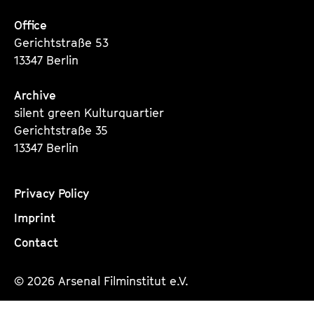
a
t
Office
g
u
Gerichtstraße 53
e
t
13347 Berlin
c
e
o
.
Archive
n
V
silent green Kulturquartier
t
.
Gerichtstraße 35
e
13347 Berlin
n
t
s
Privacy Policy
Imprint
Contact
© 2026 Arsenal Filminstitut e.V.