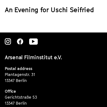
a
t
An Evening for Uschi Seifried
g
u
e
t
c
e
o
.
n
V
t
Zu
Zu
Zu
.
e
unserer
unserer
unserer
n
Arsenal Filminstitut e.V.
t
Instagram
Instagram
Instagram
s
Seite
Seite
Seite
Postal address
Plantagenstr. 31
13347 Berlin
Office
Gerichtstraße 53
13347 Berlin