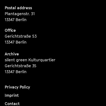
a
t
Seite
Seite
Seite
Postal address
g
u
Plantagenstr. 31
e
t
13347 Berlin
c
e
o
.
Office
n
V
Gerichtstraße 53
t
.
13347 Berlin
e
n
Archive
t
silent green Kulturquartier
s
Gerichtstraße 35
13347 Berlin
Privacy Policy
Imprint
Contact