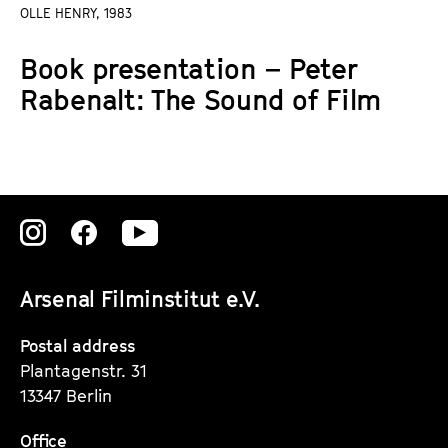
a
OLLE HENRY, 1983
t
g
u
Book presentation – Peter
e
t
c
Rabenalt: The Sound of Film
e
o
.
n
V
t
.
e
n
Zu
Zu
Zu
t
s
unserer
unserer
unserer
Arsenal Filminstitut e.V.
Instagram
Instagram
Instagram
Seite
Seite
Seite
Postal address
Plantagenstr. 31
13347 Berlin
Office