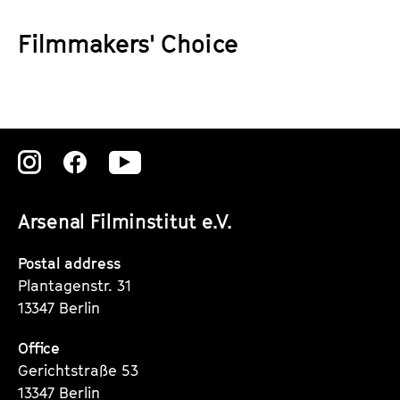
a
t
g
Filmmakers' Choice
u
e
t
c
e
o
.
n
V
t
.
Zu
Zu
Zu
e
n
unserer
unserer
unserer
t
Arsenal Filminstitut e.V.
Instagram
Instagram
Instagram
s
Seite
Seite
Seite
Postal address
Plantagenstr. 31
13347 Berlin
Office
Gerichtstraße 53
13347 Berlin