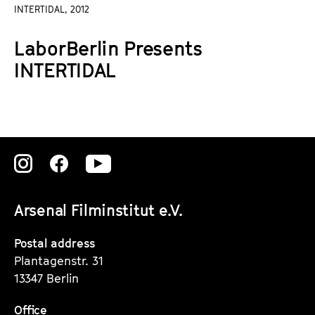
a
INTERTIDAL, 2012
t
g
u
LaborBerlin Presents
e
t
c
INTERTIDAL
e
o
.
n
V
t
.
e
n
Zu
Zu
Zu
t
s
unserer
unserer
unserer
Arsenal Filminstitut e.V.
Instagram
Instagram
Instagram
Seite
Seite
Seite
Postal address
Plantagenstr. 31
13347 Berlin
Office