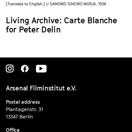
a
[Translate to English:] U SAMOWO SINEWO MORJA, 1936
t
g
u
Living Archive: Carte Blanche
e
t
c
for Peter Delin
e
o
.
n
V
t
.
e
n
Zu
Zu
Zu
t
s
unserer
unserer
unserer
Arsenal Filminstitut e.V.
Instagram
Instagram
Instagram
Seite
Seite
Seite
Postal address
Plantagenstr. 31
13347 Berlin
Office