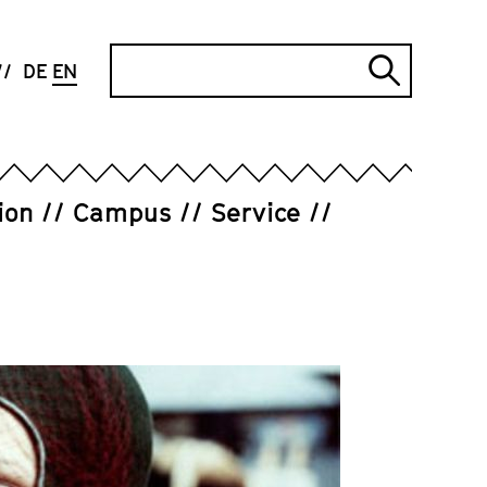
Search
DE
EN
Submi
search
ion
Campus
Service