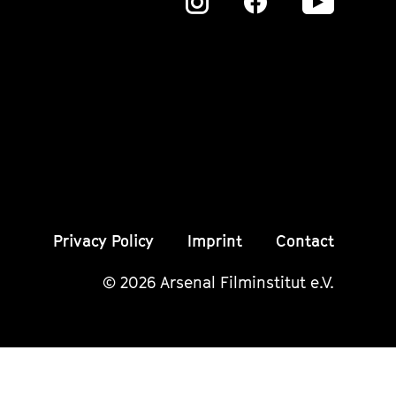
Zu
Zu
Zu
unserer
unserer
unser
Instagram
Instagram
Insta
Seite
Seite
Seite
Privacy Policy
Imprint
Contact
© 2026 Arsenal Filminstitut e.V.