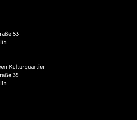
traße 53
lin
een Kulturquartier
traße 35
lin