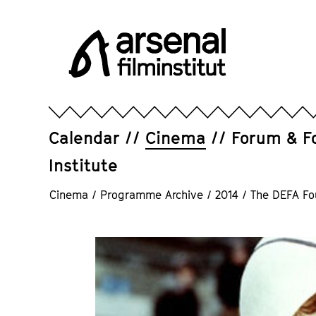
Jump
directly
to
the
page
Arsenal
contents
Filminstitut
e.V.
Calendar
Cinema
Forum & F
Institute
Cinema
/
Programme Archive
/
2014
/
The DEFA Fo