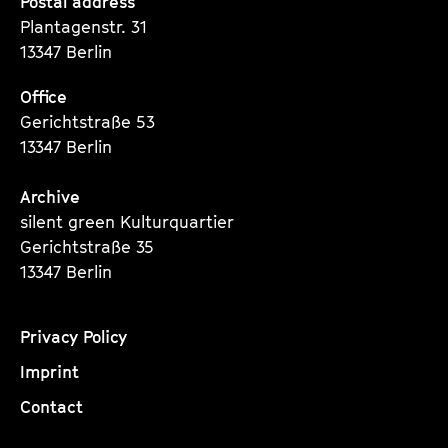
Seite
Seite
Seite
Postal address
a
t
Plantagenstr. 31
g
u
13347 Berlin
e
t
c
Office
e
o
Gerichtstraße 53
.
n
13347 Berlin
V
t
.
e
Archive
n
silent green Kulturquartier
t
Gerichtstraße 35
s
13347 Berlin
Privacy Policy
Imprint
Contact