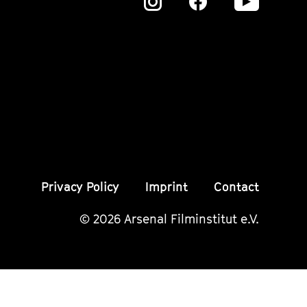
Zu
Zu
Zu
unserer
unserer
unser
Instagram
Instagram
Insta
Seite
Seite
Seite
Privacy Policy
Imprint
Contact
© 2026 Arsenal Filminstitut e.V.