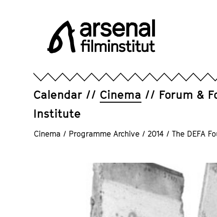
Jump
directly
to
the
page
Arsenal
contents
Filminstitut
e.V.
Calendar
Cinema
Forum & F
Institute
Cinema
/
Programme Archive
/
2014
/
The DEFA Fo