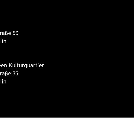
traße 53
lin
een Kulturquartier
traße 35
lin