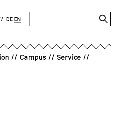
Search
DE
EN
Submi
search
ion
Campus
Service