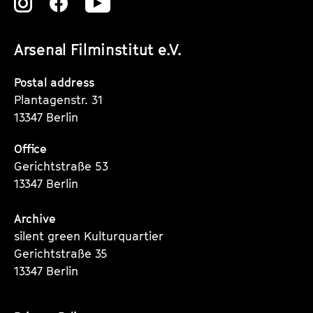
Zu
Zu
Zu
unserer
unserer
unserer
Arsenal Filminstitut e.V.
Instagram
Instagram
Instagram
Seite
Seite
Seite
Postal address
Plantagenstr. 31
13347 Berlin
Office
Gerichtstraße 53
13347 Berlin
Archive
silent green Kulturquartier
Gerichtstraße 35
13347 Berlin