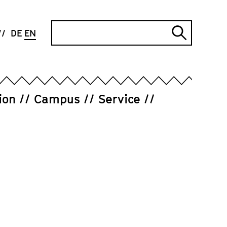
Search
DE
EN
Submi
search
ion
Campus
Service