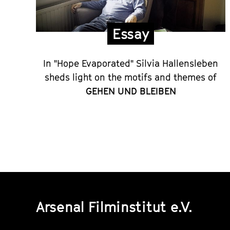
Director’s
Statement
Essay
on
In "Hope Evaporated" Silvia Hallensleben
GEHEN
sheds light on the motifs and themes of
GEHEN UND BLEIBEN
UND
BLEIBEN
Arsenal Filminstitut e.V.