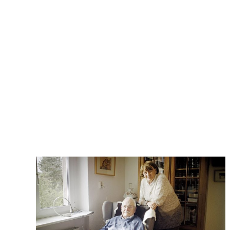
Essay,
Citation
and