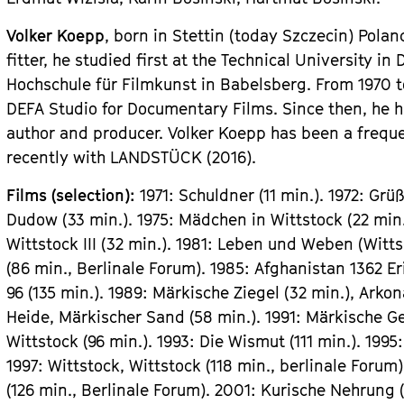
Volker Koepp
, born in Stettin (today Szczecin) Poland
fitter, he studied first at the Technical University 
Hochschule für Filmkunst in Babelsberg. From 1970 t
DEFA Studio for Documentary Films. Since then, he 
author and producer. Volker Koepp has been a freque
recently with LANDSTÜCK (2016).
Films (selection):
1971: Schuldner (11 min.). 1972: Grü
Dudow (33 min.). 1975: Mädchen in Wittstock (22 min.)
Wittstock III (32 min.). 1981: Leben und Weben (Witts
(86 min., Berlinale Forum). 1985: Afghanistan 1362 Er
96 (135 min.). 1989: Märkische Ziegel (32 min.), Arko
Heide, Märkischer Sand (58 min.). 1991: Märkische Ge
Wittstock (96 min.). 1993: Die Wismut (111 min.). 1995
1997: Wittstock, Wittstock (118 min., berlinale Foru
(126 min., Berlinale Forum). 2001: Kurische Nehrung