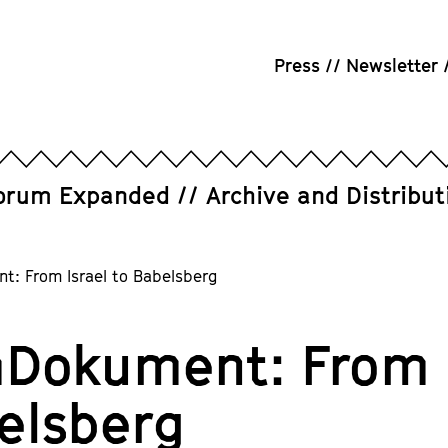
Press
Newsletter
orum Expanded
Archive and Distribut
t: From Israel to Babelsberg
mDokument: From I
elsberg