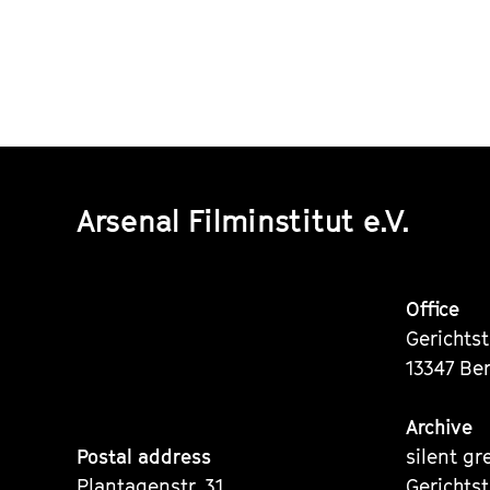
Arsenal Filminstitut e.V.
Office
Gerichts
13347 Ber
Archive
Postal address
silent gr
Plantagenstr. 31
Gerichts