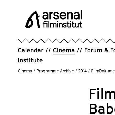
Jump
directly
to
the
page
Arsenal
contents
Filminstitut
e.V.
Calendar
Cinema
Forum & F
Institute
Cinema
/
Programme Archive
/
2014
/
FilmDokumen
Fil
Bab