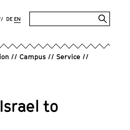
Search
DE
EN
Submi
search
ion
Campus
Service
srael to