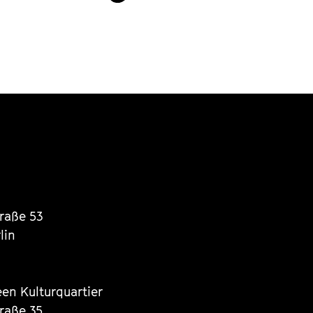
traße 53
lin
een Kulturquartier
traße 35