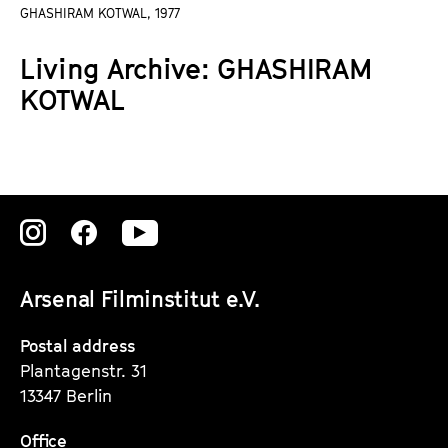
a
GHASHIRAM KOTWAL, 1977
t
g
u
Living Archive: GHASHIRAM
e
t
c
KOTWAL
e
o
.
n
V
t
.
e
n
Zu
Zu
Zu
t
s
unserer
unserer
unserer
Arsenal Filminstitut e.V.
Instagram
Instagram
Instagram
Seite
Seite
Seite
Postal address
Plantagenstr. 31
13347 Berlin
Office