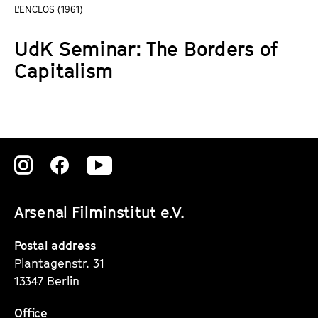
a
L'ENCLOS (1961)
t
g
u
UdK Seminar: The Borders of
e
t
c
Capitalism
e
o
.
n
V
t
.
e
n
Zu
Zu
Zu
t
s
unserer
unserer
unserer
Arsenal Filminstitut e.V.
Instagram
Instagram
Instagram
Seite
Seite
Seite
Postal address
Plantagenstr. 31
13347 Berlin
Office