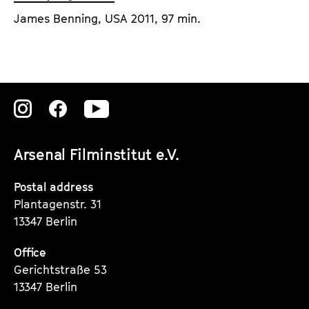
James Benning, USA 2011, 97 min.
Zu
Zu
Zu
unserer
unserer
unserer
Arsenal Filminstitut e.V.
Instagram
Instagram
Instagram
Seite
Seite
Seite
Postal address
Plantagenstr. 31
13347 Berlin
Office
Gerichtstraße 53
13347 Berlin