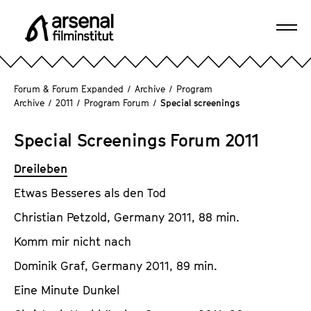
J
u
Ope
m
A
navi
p
r
d
s
Forum & Forum Expanded
/
Archive
/
Program
i
e
Archive
/
2011
/
Program Forum
/
Special screenings
r
n
e
a
Special Screenings Forum 2011
c
l
t
Dreileben
F
l
i
Etwas Besseres als den Tod
y
l
t
Christian Petzold, Germany 2011, 88 min.
m
o
i
Komm mir nicht nach
t
n
Dominik Graf, Germany 2011, 89 min.
h
s
e
Eine Minute Dunkel
t
p
i