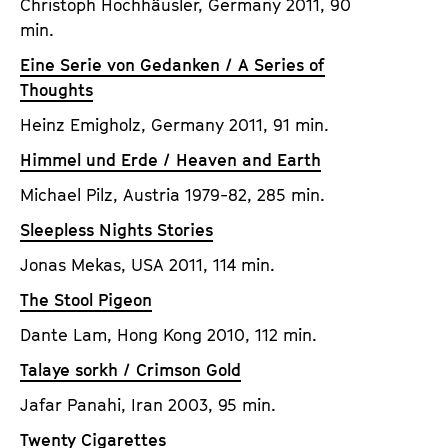
Christoph Hochhäusler, Germany 2011, 90
a
t
min.
g
u
e
Eine Serie von Gedanken / A Series of
t
c
Thoughts
e
o
.
Heinz Emigholz, Germany 2011, 91 min.
n
V
Himmel und Erde / Heaven and Earth
t
.
e
Michael Pilz, Austria 1979-82, 285 min.
n
Sleepless Nights Stories
t
s
Jonas Mekas, USA 2011, 114 min.
The Stool Pigeon
Dante Lam, Hong Kong 2010, 112 min.
Talaye sorkh / Crimson Gold
Jafar Panahi, Iran 2003, 95 min.
Twenty Cigarettes