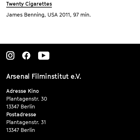
Twenty Cigarettes
James Benning, USA 2011, 97 min.
Zu
Zu
Zu
unserer
unserer
unserer
Arsenal Filminstitut e.V.
Instagram
Instagram
Instagram
Seite
Seite
Seite
Adresse Kino
Plantagenstr. 30
13347 Berlin
Postadresse
Plantagenstr. 31
13347 Berlin