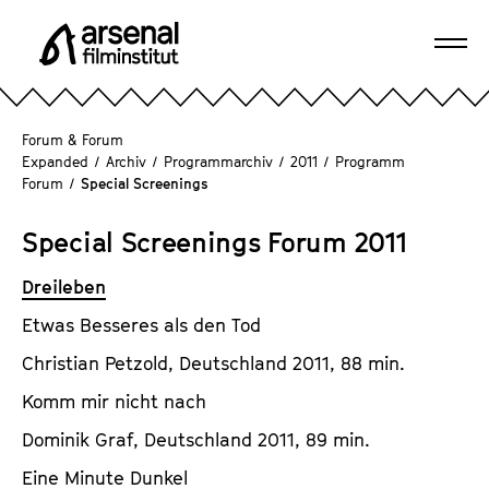
D
i
Navi
r
A
öffn
e
r
k
s
Forum & Forum
t
e
Expanded
/
Archiv
/
Programmarchiv
/
2011
/
Programm
z
Forum
/
Special Screenings
n
u
a
m
Special Screenings Forum 2011
l
S
F
e
Dreileben
i
i
l
Etwas Besseres als den Tod
t
m
Christian Petzold, Deutschland 2011, 88 min.
e
i
n
Komm mir nicht nach
n
i
s
Dominik Graf, Deutschland 2011, 89 min.
n
t
h
Eine Minute Dunkel
i