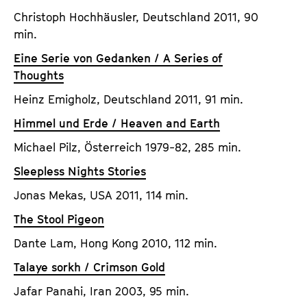
a
t
Christoph Hochhäusler, Deutschland 2011, 90
l
u
min.
t
t
Eine Serie von Gedanken / A Series of
s
e
Thoughts
p
.
r
Heinz Emigholz, Deutschland 2011, 91 min.
V
i
.
Himmel und Erde / Heaven and Earth
n
g
Michael Pilz, Österreich 1979-82, 285 min.
e
Sleepless Nights Stories
n
Jonas Mekas, USA 2011, 114 min.
The Stool Pigeon
Dante Lam, Hong Kong 2010, 112 min.
Talaye sorkh / Crimson Gold
Jafar Panahi, Iran 2003, 95 min.