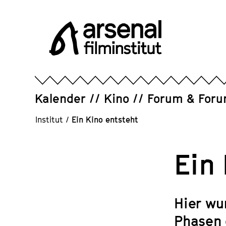
Direkt
zum
Seiteninhalt
springen
Arsenal
Filminstitut
e.V.
Kalender
Kino
Forum & For
Institut
/
Ein Kino entsteht
Ein
Hier wu
Phasen 