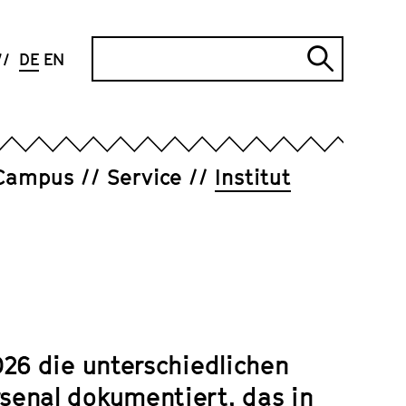
Suche
DE
EN
Suche
abschi
Campus
Service
Institut
026 die unterschiedlichen
senal dokumentiert, das in