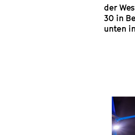
der Wes
30 in B
unten i