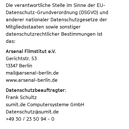
a
Die verantwortliche Stelle im Sinne der EU-
t
l
Datenschutz-Grundverordnung (DSGVO) und
u
t
anderer nationaler Datenschutzgesetze der
t
s
Mitgliedsstaaten sowie sonstiger
e
p
datenschutzrechtlicher Bestimmungen ist
.
r
das:
V
i
.
Arsenal Filmstitut e.V.
n
Gerichtstr. 53
g
13347 Berlin
e
mail@arsenal-berlin.de
n
www.arsenal-berlin.de
Datenschutzbeauftragter
:
Frank Schultz
sumit.de Computersysteme GmbH
Datenschutz@sumit.de
+49 30 / 23 50 94 - 0