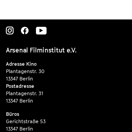
Zu
Zu
Zu
unserer
unserer
unserer
Arsenal Filminstitut e.V.
Instagram
Instagram
Instagram
Seite
Seite
Seite
Adresse Kino
Plantagenstr. 30
13347 Berlin
Postadresse
Plantagenstr. 31
13347 Berlin
Büros
Gerichtstraße 53
13347 Berlin