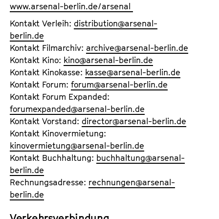
a
www.arsenal-berlin.de/arsenal
t
l
u
Kontakt Verleih:
distribution
@
arsenal-
t
t
berlin.de
s
e
Kontakt Filmarchiv:
archive
@
arsenal-berlin.de
p
.
Kontakt Kino:
kino
@
arsenal-berlin.de
r
V
Kontakt Kinokasse:
kasse
@
arsenal-berlin.de
i
.
Kontakt Forum:
forum
@
arsenal-berlin.de
n
Kontakt Forum Expanded:
g
forumexpanded
@
arsenal-berlin.de
e
Kontakt Vorstand:
director
@
arsenal-berlin.de
n
Kontakt Kinovermietung:
kinovermietung
@
arsenal-berlin.de
Kontakt Buchhaltung:
buchhaltung
@
arsenal-
berlin.de
Rechnungsadresse:
rechnungen
@
arsenal-
berlin.de
Verkehrsverbindung