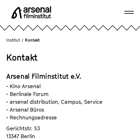
D
i
Navi
r
A
öffn
e
r
k
s
Institut
/
Kontakt
t
e
z
n
Kontakt
u
a
m
l
S
Arsenal Filminstitut e.V.
F
e
i
• Kino Arsenal
i
l
• Berlinale Forum
t
m
• arsenal distribution, Campus, Service
e
i
• Arsenal Büros
n
n
• Rechnungsadresse
i
s
n
Gerichtstr. 53
t
h
13347 Berlin
i