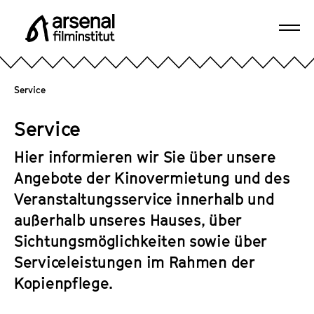
D
i
Navi
r
A
öffn
e
r
k
s
Service
t
e
z
n
Service
u
a
m
l
Hier informieren wir Sie über unsere
S
F
Angebote der Kinovermietung und des
e
i
Veranstaltungsservice innerhalb und
i
l
t
außerhalb unseres Hauses, über
m
e
Sichtungsmöglichkeiten sowie über
i
n
n
Serviceleistungen im Rahmen der
i
s
Kopienpflege.
n
t
h
i