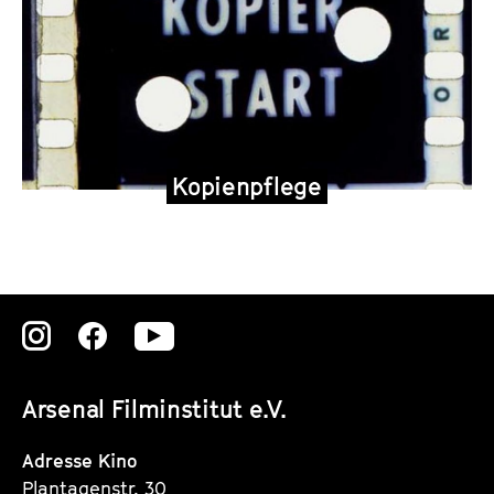
Kopienpflege
Zu
Zu
Zu
unserer
unserer
unserer
Arsenal Filminstitut e.V.
Instagram
Instagram
Instagram
Seite
Seite
Seite
Adresse Kino
Plantagenstr. 30